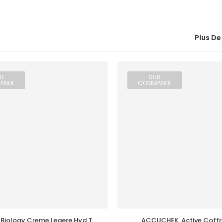
Plus De
R
SUR
ANDE
COMMANDE
Biology Creme Legere Hyd Tb 
ACCUCHEK  Active Coffre