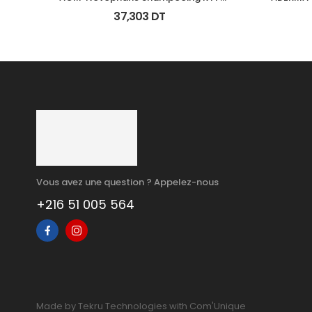
125Ml
37,303
DT
Vous avez une question ? Appelez-nous
+216 51 005 564
Made by Tekru Technologies with Com'Unique