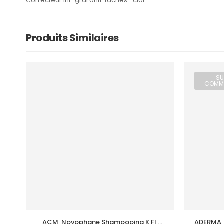
Correcteur int?gral anti-taches ?clat
Produits Similaires
SU
COMM
ACM  Novophane Shampooing K Fl 
ADERMA  