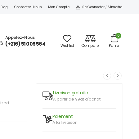
Se Connecter
/
S'inscrire
Blog
Contactez-Nous
Mon Compte
0
Appelez-Nous
:
(+216) 51 005 564
Wishlist
Comparer
Panier
Livraison gratuite
A partir de 99dt d'achat
ized
Paiement
A la livraison