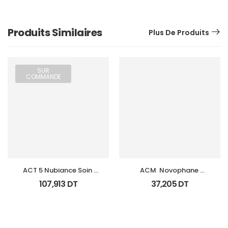
Produits Similaires
Plus De Produits
SUR
COMMANDE
ACT 5 Nubiance Soin 
ACM  Novophane 
Anti Imperfections 30Ml
Shampooing Sebo 
107,913
DT
37,205
DT
Regulateur 200Ml