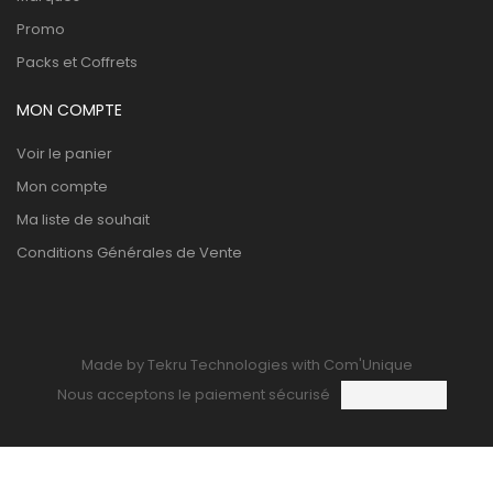
Promo
Packs et Coffrets
MON COMPTE
Voir le panier
Mon compte
Ma liste de souhait
Conditions Générales de Vente
Made by Tekru Technologies with Com'Unique
Nous acceptons le paiement sécurisé
0