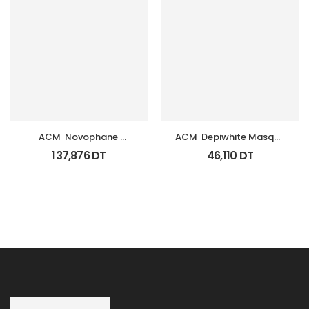
ACM  Novophane 
ACM  Depiwhite Masque 
Coffret Anti Chute 
Tb 40Ml
137,876
DT
46,110
DT
(Lotion+Shp+Cp)