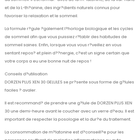
et de la L-th?anine, des ingr?dients naturels connus pour
favoriser la relaxation et le sommeil.
La formule r?gule ?galement l?horloge biologique et les cycles
de sommeil afin que vous puissiez r?tablir des habitudes de
sommeil saines. Enfin, lorsque vous vous r?veillez en vous
sentant repos? et plein d??nergie, c?est un signe certain que
votre corps a eu une bonne nuit de repos !
Conseils d?utilisation
DORZEN PLUS XEN 30 GELULES se pr?sente sous forme de g?lules
faciles ? avaler.
Il est recommand? de prendre une g?lule de DORZEN PLUS XEN
30 une demi-heure avant le coucher avec un verre d?eau. Il est
important de respecter la posologie et la dur?e du traitement.
La consommation de m?latonine est d?conseill?e pour les