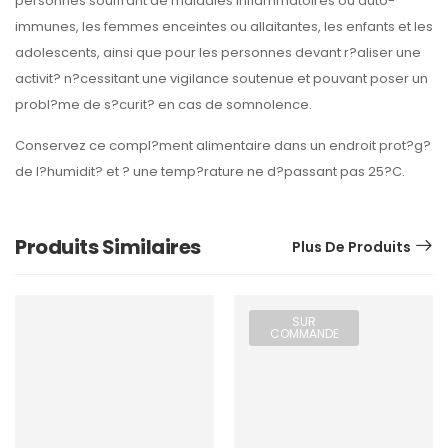
personnes souffrant de maladies inflammatoires ou auto-
immunes, les femmes enceintes ou allaitantes, les enfants et les
adolescents, ainsi que pour les personnes devant r?aliser une
activit? n?cessitant une vigilance soutenue et pouvant poser un
probl?me de s?curit? en cas de somnolence.
Conservez ce compl?ment alimentaire dans un endroit prot?g?
de l?humidit? et ? une temp?rature ne d?passant pas 25?C.
Produits Similaires
Plus De Produits
SUR
COMMANDE