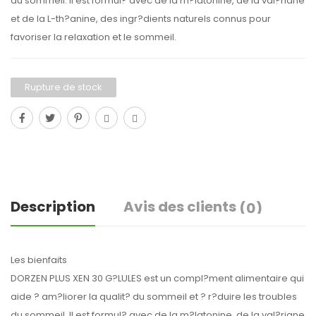
du sommeil. Il est formul? avec de la m?latonine, de la val?riane
et de la L-th?anine, des ingr?dients naturels connus pour
favoriser la relaxation et le sommeil.
Rupture de stock
Description
Avis des clients
(0)
Les bienfaits
DORZEN PLUS XEN 30 G?LULES est un compl?ment alimentaire qui
aide ? am?liorer la qualit? du sommeil et ? r?duire les troubles
du sommeil. Il est formul? avec de la m?latonine, de la val?riane