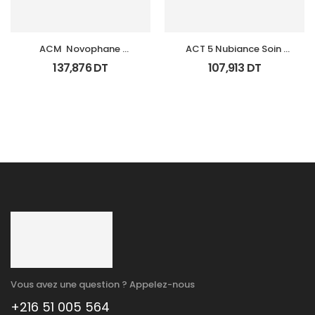
ACM  Novophane 
ACT 5 Nubiance Soin 
Coffret Anti Chute 
Anti Imperfections 30Ml
137,876
DT
107,913
DT
(Lotion+Shp+Cp)
Vous avez une question ? Appelez-nous
+216 51 005 564