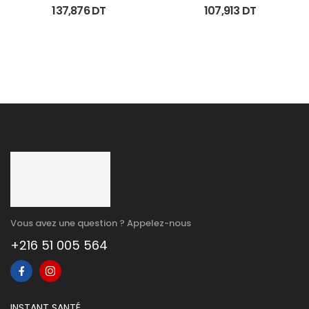
Coffret Anti Chute 
Anti Imperfections 30Ml
137,876
DT
107,913
DT
(Lotion+Shp+Cp)
Vous avez une question ? Appelez-nous
+216 51 005 564
INSTANT SANTÉ