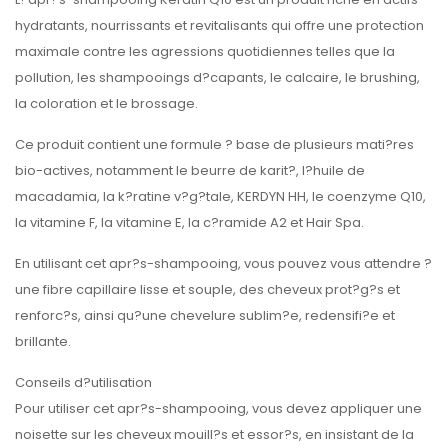
hydratants, nourrissants et revitalisants qui offre une protection
maximale contre les agressions quotidiennes telles que la
pollution, les shampooings d?capants, le calcaire, le brushing,
la coloration et le brossage.
Ce produit contient une formule ? base de plusieurs mati?res
bio-actives, notamment le beurre de karit?, l?huile de
macadamia, la k?ratine v?g?tale, KERDYN HH, le coenzyme Q10,
la vitamine F, la vitamine E, la c?ramide A2 et Hair Spa.
En utilisant cet apr?s-shampooing, vous pouvez vous attendre ?
une fibre capillaire lisse et souple, des cheveux prot?g?s et
renforc?s, ainsi qu?une chevelure sublim?e, redensifi?e et
brillante.
Conseils d?utilisation
Pour utiliser cet apr?s-shampooing, vous devez appliquer une
noisette sur les cheveux mouill?s et essor?s, en insistant de la