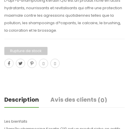
L?apr?s-shampooing Keratin Q10 est un produit riche en actifs
hydratants, nourrissants et revitalisants qui offre une protection
maximale contre les agressions quotidiennes telles que la
pollution, les shampooings d?capants, le calcaire, le brushing,
la coloration et le brossage.
Rupture de stock
Description
Avis des clients
(0)
Les bienfaits
L?apr?s-shampooing Keratin Q10 est un produit riche en actifs