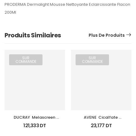
PRODERMA Dermalight Mousse Nettoyante Eclaircissante Flacon
200Ml
Produits Similaires
Plus De Produits
SUR
SUR
COMMANDE
COMMANDE
DUCRAY  Melascreen 
AVENE  Cicalfate 
Serum 30Ml
Baume Levres 10Ml
121,333
DT
23,177
DT