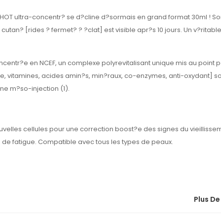
OT ultra-concentr? se d?cline d?sormais en grand format 30ml ! So
 cutan? [rides ? fermet? ? ?clat] est visible apr?s 10 jours. Un v?ritab
oncentr?e en NCEF, un complexe polyrevitalisant unique mis au point p
ue, vitamines, acides amin?s, min?raux, co-enzymes, anti-oxydant] so
ne m?so-injection (1).
elles cellules pour une correction boost?e des signes du vieillissem
 de fatigue. Compatible avec tous les types de peaux.
Plus De