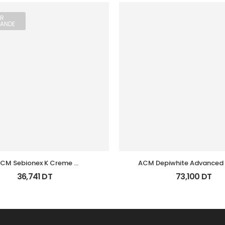
R
ANDE
CM Sebionex K Creme 
ACM Depiwhite Advanced
ratoregulatrice Vis 40Ml
Depigmentant Tb 40
36,741
DT
73,100
DT