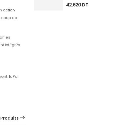
42,620
DT
n action
le coup de
ar les
nt int?gr?s
ent. Id?al
 Produits