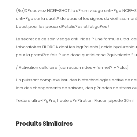
(Re)D?couvrez NCEF-SHOT, le s?rum visage anti-?ge NCEF-SH
anti-?ge sur la qualit? de peau et les signes du vieillissement
boost pour les peaux d?vitalis?es et fatigu?es !
Le secret de ce soin visage anti-rides ? Une formule ultra-c
Laboratoires FILORGA dont les ingr?dients [acide hyaluroniq
pour la premi?re fois ? une dose quotidienne ?quivalente ? u
/ Activation cellulaire [correction rides + fermet? + ?clat]
Un puissant complexe issu des biotechnologies active de nouv
lors des changements de saisons, des p?riodes de stress ou
Texture ultra-l?g?re, haute p?n?tration. Flacon pipette 30ml.
Produits Similaires