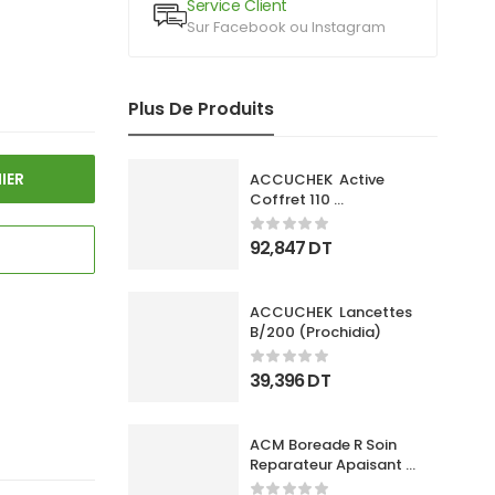
Service Client
Sur Facebook ou Instagram
Plus De Produits
IER
ACCUCHEK  Active 
Coffret 110 
Bandlettes+Appareil
92,847
DT
ACCUCHEK  Lancettes 
B/200 (Prochidia)
39,396
DT
ACM Boreade R Soin 
Reparateur Apaisant 
40Ml