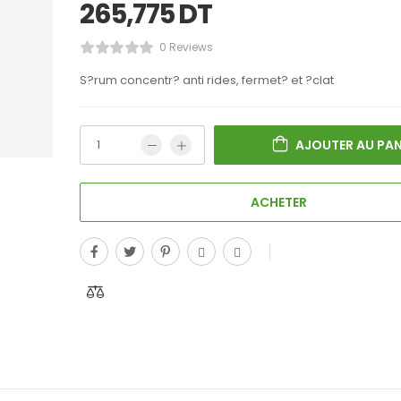
265,775
DT
0 Reviews
S?rum concentr? anti rides, fermet? et ?clat
AJOUTER AU PAN
ACHETER