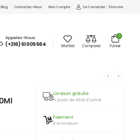
Se Connecter
/
S'inscrire
Blog
Contactez-Nous
Mon Compte
0
Appelez-Nous
:
(+216) 51 005 564
Wishlist
Comparer
Panier
Livraison gratuite
30Ml
A partir de 99dt d'achat
Paiement
A la livraison