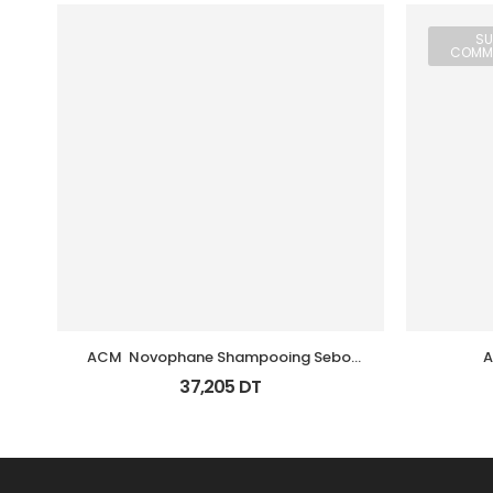
SU
COMM
ACM  Novophane Shampooing Sebo 
A
Regulateur 200Ml
Ke
37,205
DT