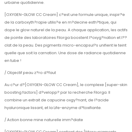
urbaine quotidienne.
[OXYGEN-GLOW CC Cream] c?est une formule unique, inspir?e
de la carboxyth?rapie utilis?e en m?decine esth?tique, qui
dope le glow naturel de la peau. A chaque application, les actifs
de pointe des laboratoires Filorga boostent l?oxyg?nation et l??
clat de la peau. Des pigments micro-encapsul?s unifient le teint
quelle que soit la carnation. Une dose de radiance quotidienne
en tube !
/ Objectif peau z?ro d?faut
Au c?ur d?[OXYGEN-GLOW CC Cream], le complexe [super-skin
boosting factors] d?velopp? par la recherche Filorga. Il
combine un extrait de capucine oxgy?nant, de l?acide
hyaluronique lissant, et la Life-enzyme d?toxifiante.
/ Action bonne mine naturelle imm?diate
[OXYGEN-GLOW CC Cream] contient des [Micro-pigments