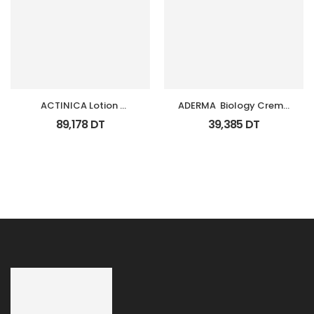
ACTINICA Lotion 
ADERMA  Biology Creme 
Spf50+ Fl 80 Ml
Legere Hyd Tb 0Ml
89,178
DT
39,385
DT