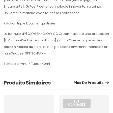
Encapsul?s]. Gr?ce ? cette technologie innovante, sa teinte
universelle matche avec toutes les carnations.
/ Action triple bouclier quotidien
La formule d?[OXYGEN-GLOW CC Cream] assure une protection
[UV + Lumi?re bleue + pollution] pour pr?server la peau des
effets n?fastes du soleil et des pollutions environnementales et
num?riques. SPF 30-PA++
Texture cr?me ? Tube (40ml)
Produits Similaires
Plus De Produits
SUR
COMMANDE