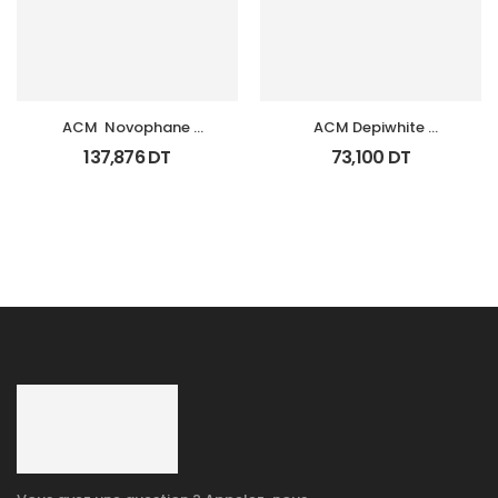
ACM  Novophane 
ACM Depiwhite 
Coffret Anti Chute 
Advanced Creme 
137,876
DT
73,100
DT
(Lotion+Shp+Cp)
Depigmentant Tb 40Ml