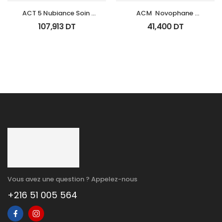
ACT 5 Nubiance Soin 
ACM  Novophane 
Anti Imperfections 30Ml
Shampooing Energisant 
107,913
DT
41,400
DT
Fl 200Ml
Vous avez une question ? Appelez-nous
+216 51 005 564