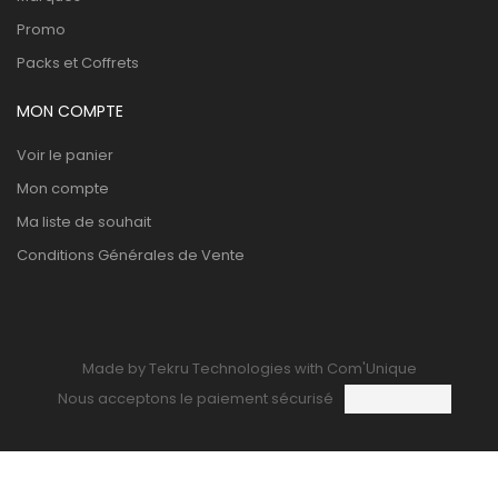
Promo
Packs et Coffrets
MON COMPTE
Voir le panier
Mon compte
Ma liste de souhait
Conditions Générales de Vente
Made by Tekru Technologies with Com'Unique
Nous acceptons le paiement sécurisé
0