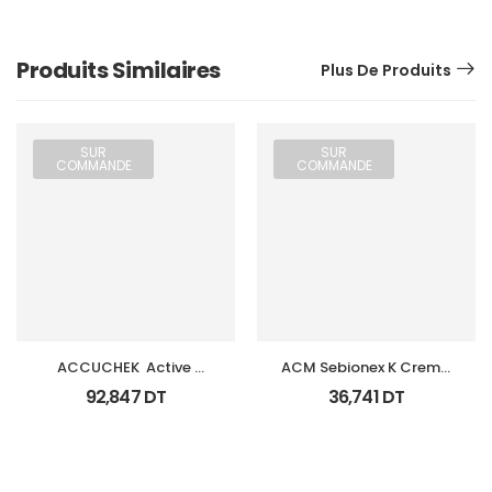
Produits Similaires
Plus De Produits
SUR
SUR
COMMANDE
COMMANDE
ACCUCHEK  Active 
ACM Sebionex K Creme 
Coffret 110 
Keratoregulatrice Vis 
92,847
DT
36,741
DT
Bandlettes+Appareil
40Ml