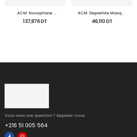
ACM  Novophane 
ACM  Depiwhite Masque 
Coffret Anti Chute 
Tb 40Ml
137,876
DT
46,110
DT
(Lotion+Shp+Cp)
Vous avez une question ? Appelez-nous
+216 51 005 564