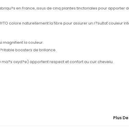
riqu?s en France, issus de cinq plantes tinctoriales pour apporter de
O colore naturellement la fibre pour assurer un r?sultat couleur in
i magnifient la couleur.
ritable boosters de brillance.
de ma?s oxyd?e) apportent respect et confort au cuir chevelu.
Plus De