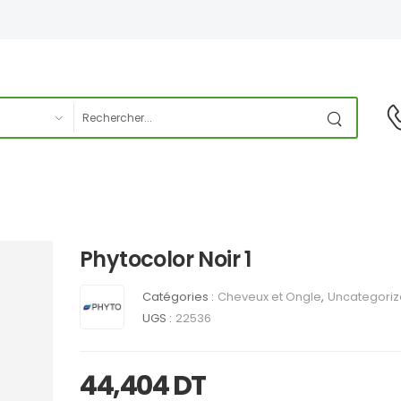
Phytocolor Noir 1
Catégories :
Cheveux et Ongle
,
Uncategori
UGS :
22536
44,404
DT