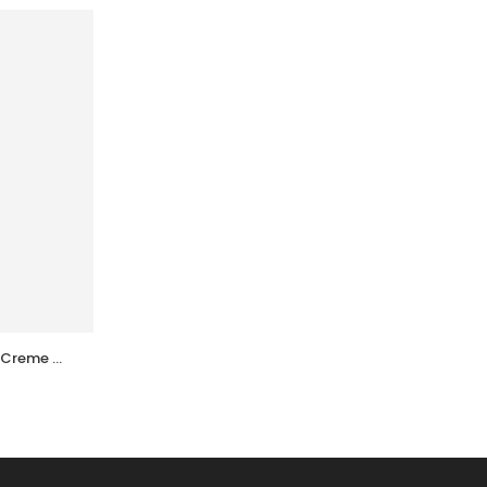
 Creme 
ACM  Novophane Shampooing Sebo 
Ml
Regulateur 200Ml
37,205
DT