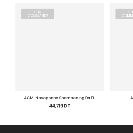
SUR
SU
COMMANDE
COMM
ACM  Novophane Shampooing Ds Fl 
A
125Ml
Ke
44,719
DT