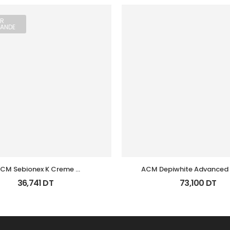
R
ANDE
CM Sebionex K Creme 
ACM Depiwhite Advanced
ratoregulatrice Vis 40Ml
Depigmentant Tb 40
36,741
DT
73,100
DT