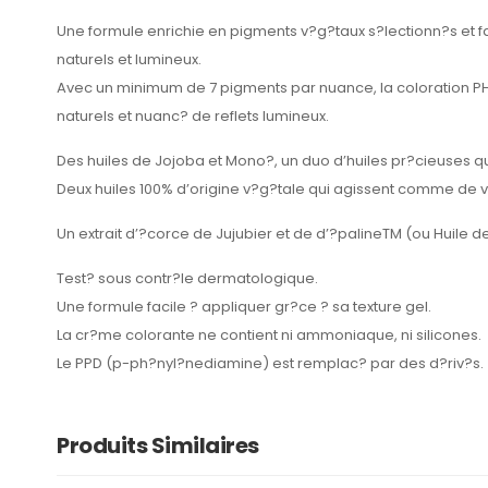
Une formule enrichie en pigments v?g?taux s?lectionn?s et fab
naturels et lumineux.
Avec un minimum de 7 pigments par nuance, la coloration PHYT
naturels et nuanc? de reflets lumineux.
Des huiles de Jojoba et Mono?, un duo d’huiles pr?cieuses qu
Deux huiles 100% d’origine v?g?tale qui agissent comme de v?
Un extrait d’?corce de Jujubier et de d’?palineTM (ou Huile 
Test? sous contr?le dermatologique.
Une formule facile ? appliquer gr?ce ? sa texture gel.
La cr?me colorante ne contient ni ammoniaque, ni silicones.
Le PPD (p-ph?nyl?nediamine) est remplac? par des d?riv?s.
Produits Similaires