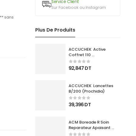
Service Client
Sur Facebook ou Instagram
** sans
Plus De Produits
ACCUCHEK  Active 
Coffret 110 
Bandlettes+Appareil
92,847
DT
ACCUCHEK  Lancettes 
B/200 (Prochidia)
39,396
DT
ACM Boreade R Soin 
Reparateur Apaisant 
40Ml