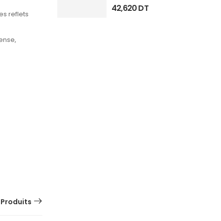
42,620
DT
s reflets
tense,
 Produits