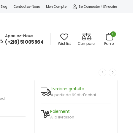
Se Connecter
/
S'inscrire
Blog
Contactez-Nous
Mon Compte
0
Appelez-Nous
:
(+216) 51 005 564
Wishlist
Comparer
Panier
Livraison gratuite
A partir de 99dt d'achat
zed
Paiement
A la livraison