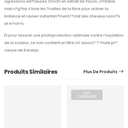
agressions ext?rieures. Enrichi en extrait de Yacon, v?ritable
miel v?g?tal, il lisse les ?cailles de la fibre pour activer la
brillance et raviver instantan?ment l’?clat des cheveux color?s
et m?ch?s.
Et pour assurer une photoprotection optimale contre l’oxydation
de la couleur, ce soin contient un filtre UV associ? ? l’huile pr?
cieuse de Karanja.
Produits Similaires
Plus De Produits
SUR
COMMANDE