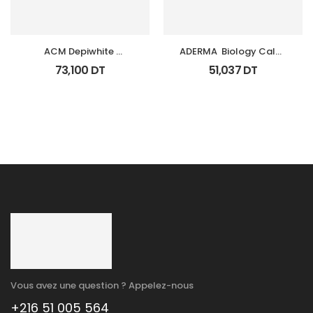
ACM Depiwhite 
ADERMA  Biology Calm 
Advanced Creme 
Soin Apaisant Tb 40 Ml
73,100
DT
51,037
DT
Depigmentant Tb 40Ml
Vous avez une question ? Appelez-nous
+216 51 005 564