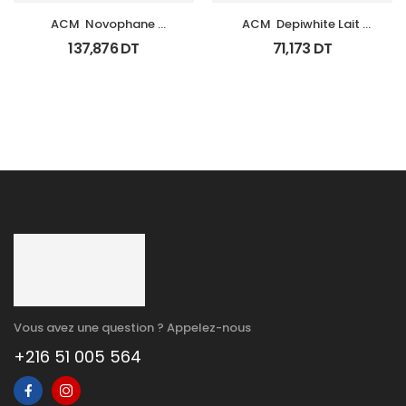
ACM  Novophane 
ACM  Depiwhite Lait 
Coffret Anti Chute 
Corporel Eclaircissant 
137,876
DT
71,173
DT
(Lotion+Shp+Cp)
200Ml
Vous avez une question ? Appelez-nous
+216 51 005 564