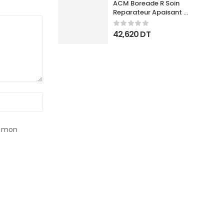
ACM Boreade R Soin 
Reparateur Apaisant 
40Ml
42,620
DT
r mon