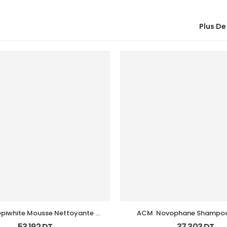
Plus De
piwhite Mousse Nettoyante 
ACM  Novophane Shampooin
Eclairciss 200Ml
125Ml
53,192
DT
37,303
DT