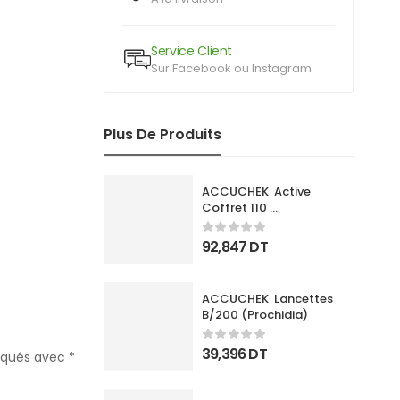
Service Client
Sur Facebook ou Instagram
Plus De Produits
ACCUCHEK  Active 
Coffret 110 
Bandlettes+Appareil
92,847
DT
ACCUCHEK  Lancettes 
B/200 (Prochidia)
39,396
DT
diqués avec
*