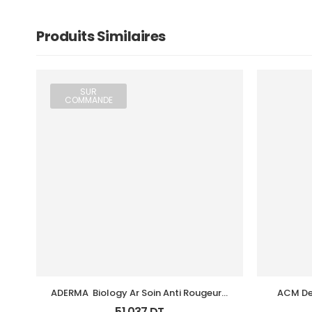
Produits Similaires
SUR
COMMANDE
ADERMA  Biology Ar Soin Anti Rougeurs 
ACM De
Tb 40 Ml
51,037
DT