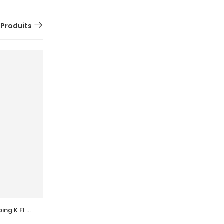
 Produits
SUR
COMMANDE
g K Fl 
ADERMA  Biology Calm Soin Apaisant 
Tb 40 Ml
51,037
DT