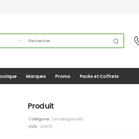
outique
Marques
Promo
Packs et Coffrets
Produit
Catégorie :
Uncategorized
UGS :
20473