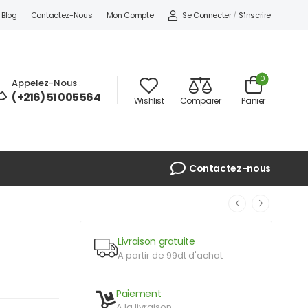
Se Connecter
/
S'inscrire
Blog
Contactez-Nous
Mon Compte
0
Appelez-Nous
:
(+216) 51 005 564
Wishlist
Comparer
Panier
Contactez-nous
Livraison gratuite
A partir de 99dt d'achat
Paiement
A la livraison