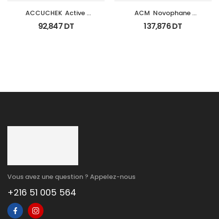
ACCUCHEK  Active 
ACM  Novophane 
Coffret 110 
Coffret Anti Chute 
92,847
DT
137,876
DT
Bandlettes+Appareil
(Lotion+Shp+Cp)
Vous avez une question ? Appelez-nous
+216 51 005 564