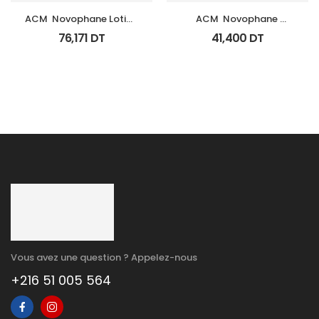
ACM  Novophane Lotion 
ACM  Novophane 
100Ml
Shampooing Energisant 
76,171
DT
41,400
DT
Fl 200Ml
Vous avez une question ? Appelez-nous
+216 51 005 564