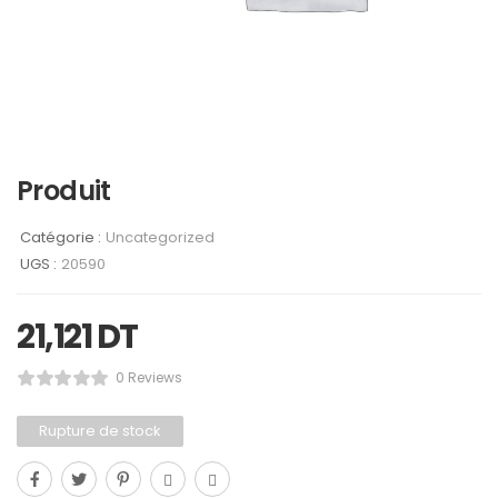
Produit
Catégorie :
Uncategorized
UGS :
20590
21,121
DT
0 Reviews
Rupture de stock