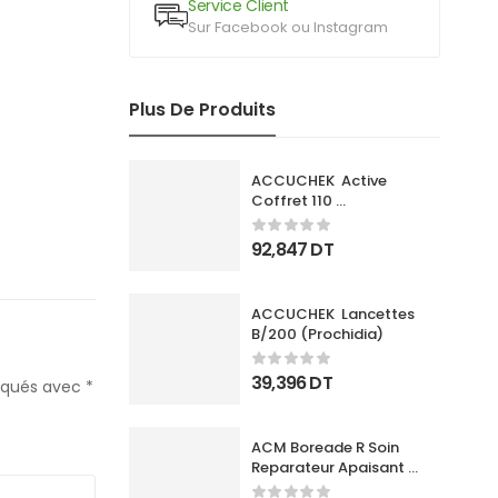
Service Client
Sur Facebook ou Instagram
Plus De Produits
ACCUCHEK  Active 
Coffret 110 
Bandlettes+Appareil
92,847
DT
ACCUCHEK  Lancettes 
B/200 (Prochidia)
39,396
DT
diqués avec
*
ACM Boreade R Soin 
Reparateur Apaisant 
40Ml