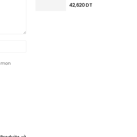
42,620
DT
r mon