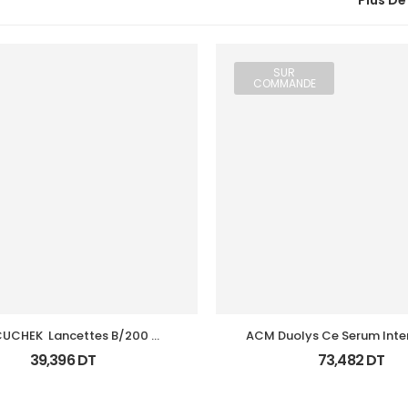
Plus De
SUR
COMMANDE
UCHEK  Lancettes B/200 
ACM Duolys Ce Serum Intens
(Prochidia)
Oxydant 15Ml
39,396
DT
73,482
DT