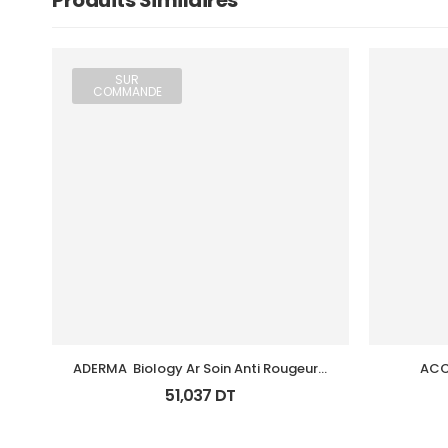
Produits Similaires
SUR
COMMANDE
ADERMA  Biology Ar Soin Anti Rougeurs 
ACC
Tb 40 Ml
51,037
DT