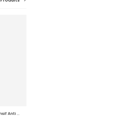
 Produits
SUR
COMMANDE
if Anti 
ADERMA  Biology Calm Soin Apaisant 
Tb 40 Ml
51,037
DT