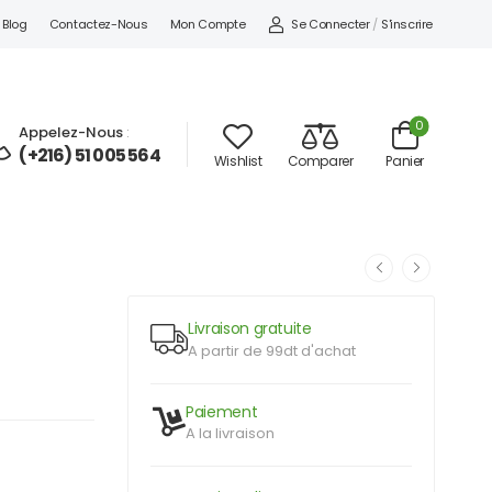
Se Connecter
/
S'inscrire
Blog
Contactez-Nous
Mon Compte
0
Appelez-Nous
:
(+216) 51 005 564
Wishlist
Comparer
Panier
Livraison gratuite
A partir de 99dt d'achat
Paiement
A la livraison