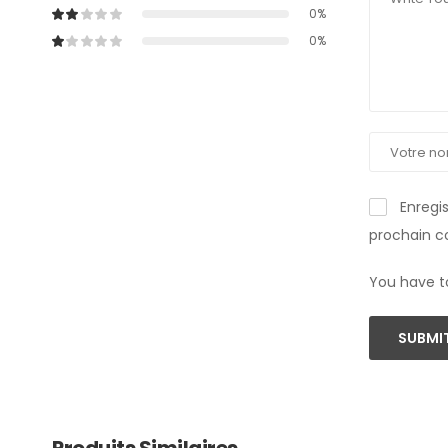
0%
0%
Enregi
prochain 
You have t
SUBMIT