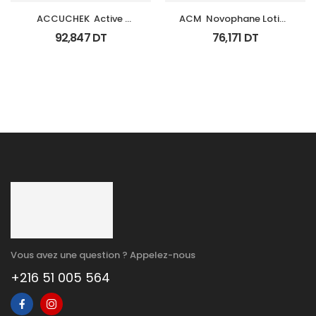
ACCUCHEK  Active 
ACM  Novophane Lotion 
Coffret 110 
100Ml
92,847
DT
76,171
DT
Bandlettes+Appareil
Vous avez une question ? Appelez-nous
+216 51 005 564