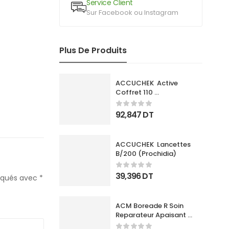
Service Client
Sur Facebook ou Instagram
Plus De Produits
ACCUCHEK  Active 
Coffret 110 
Bandlettes+Appareil
92,847
DT
ACCUCHEK  Lancettes 
B/200 (Prochidia)
39,396
DT
diqués avec
*
ACM Boreade R Soin 
Reparateur Apaisant 
40Ml