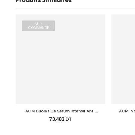
Produits Similaires
SUR
COMMANDE
ACM Duolys Ce Serum Intensif Anti 
ACM  N
Oxydant 15Ml
73,482
DT