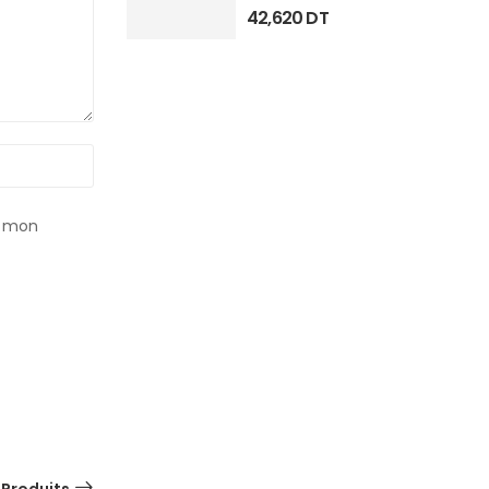
42,620
DT
r mon