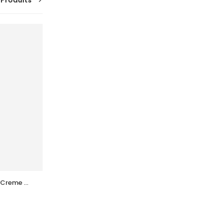
 Produits
 Creme 
ACTINICA Lotion Spf50+ Fl 80 Ml
Ml
89,178
DT