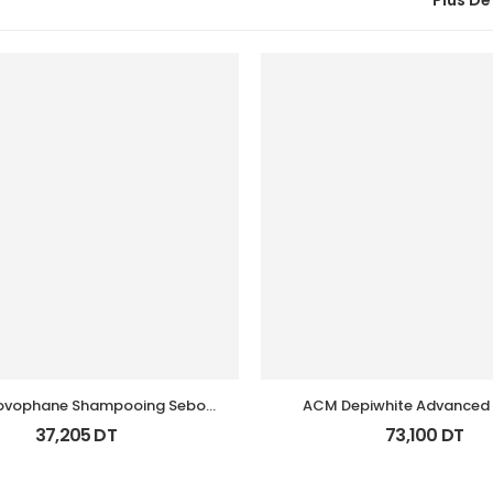
Plus De
ovophane Shampooing Sebo 
ACM Depiwhite Advanced
Regulateur 200Ml
Depigmentant Tb 40
37,205
DT
73,100
DT