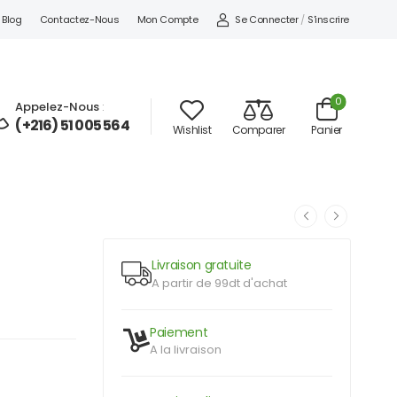
Se Connecter
/
S'inscrire
Blog
Contactez-Nous
Mon Compte
0
Appelez-Nous
:
(+216) 51 005 564
Wishlist
Comparer
Panier
Livraison gratuite
A partir de 99dt d'achat
Paiement
A la livraison