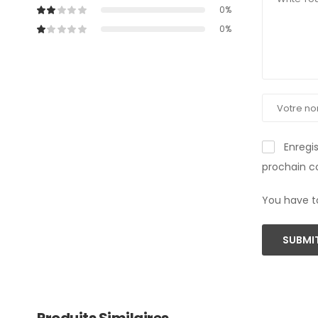
0%
0%
Enregi
prochain 
You have t
SUBMIT