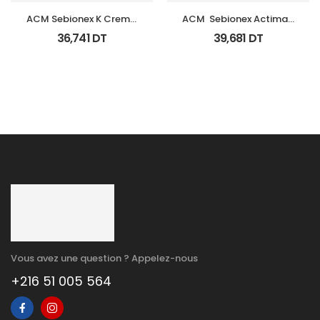
ACM Sebionex K Creme 
ACM  Sebionex Actimat 
Keratoregulatrice Vis 
Soin Anti Imperfec Teint 
36,741
DT
39,681
DT
40Ml
40Ml
Vous avez une question ? Appelez-nous
+216 51 005 564