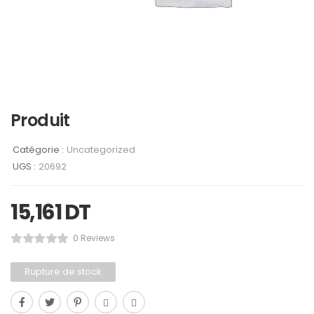
Produit
Catégorie :
Uncategorized
UGS :
20692
15,161
DT
0 Reviews
Rupture de stock