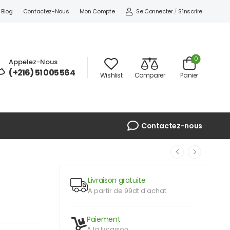
Se Connecter
/
S'inscrire
Blog
Contactez-Nous
Mon Compte
0
Appelez-Nous
:
(+216) 51 005 564
Wishlist
Comparer
Panier
Contactez-nous
Livraison gratuite
A partir de 99dt d'achat
Paiement
A la livraison