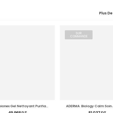
Plus De
SUR
COMMANDE
ionex Gel Nettoyant Purifiant 
ADERMA  Biology Calm Soin 
Fl 200Ml
Tb 40 Ml
49,968
DT
51,037
DT