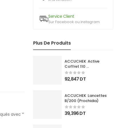
Service Client
Sur Facebook ou Instagram
Plus De Produits
ACCUCHEK  Active 
Coffret 110 
Bandlettes+Appareil
92,847
DT
ACCUCHEK  Lancettes 
B/200 (Prochidia)
39,396
DT
diqués avec
*