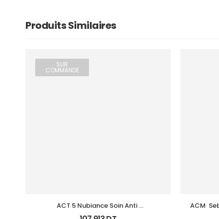
Produits Similaires
SUR
COMMANDE
ACT 5 Nubiance Soin Anti 
ACM  Seb
Imperfections 30Ml
107,913
DT