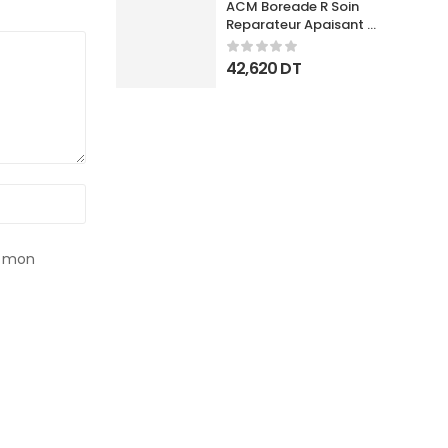
ACM Boreade R Soin 
Reparateur Apaisant 
40Ml
42,620
DT
r mon