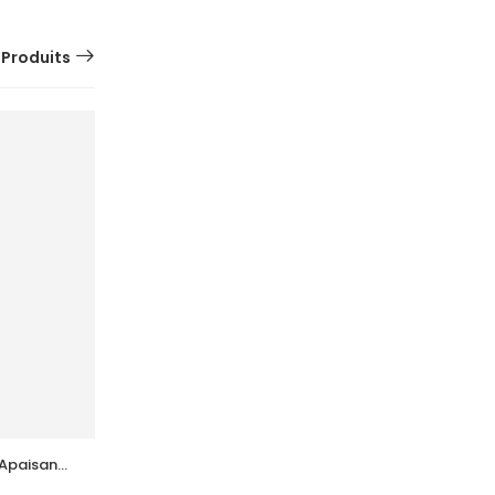
 Produits
Apaisant 
ACTINICA Lotion Spf50+ Fl 80 Ml
89,178
DT