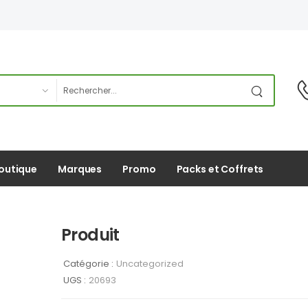
outique
Marques
Promo
Packs et Coffrets
Produit
Catégorie :
Uncategorized
UGS :
20693