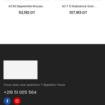
ACM Depiwhite Mousse 
ACT 5 Nubiance Soin 
Nettoyante Eclairciss 
Anti Imperfections 30Ml
53,192
DT
107,913
DT
200Ml
Vous avez une question ? Appelez-nous
+216 51 005 564