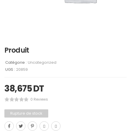
Produit
Catégorie :
Uncategorized
UGS :
20859
38,675
DT
0 Reviews
Rupture de stock