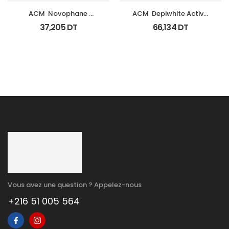
ACM  Novophane 
ACM  Depiwhite Active 
Shampooing Sebo 
Gel Unifiant Anti Taches 
37,205
DT
66,134
DT
Regulateur 200Ml
40Ml
Vous avez une question ? Appelez-nous
+216 51 005 564