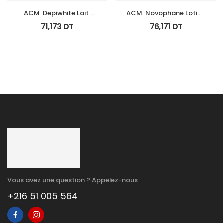
ACM  Depiwhite Lait 
ACM  Novophane Lotion 
Corporel Eclaircissant 
100Ml
71,173
DT
76,171
DT
200Ml
Vous avez une question ? Appelez-nous
+216 51 005 564