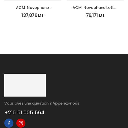
ACM  Novophane 
ACM  Novophane Lotion 
Coffret Anti Chute 
100Ml
137,876
DT
76,171
DT
(Lotion+Shp+Cp)
Vous avez une question ? Appelez-nous
+216 51 005 564