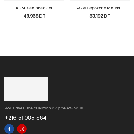
ACM  Sebionex Gel 
ACM Depiwhite Mousse 
Nettoyant Purifiant Fl 
Nettoyante Eclairciss 
49,968
DT
53,192
DT
200Ml
200Ml
Vous avez une question ? Appelez-nous
+216 51 005 564