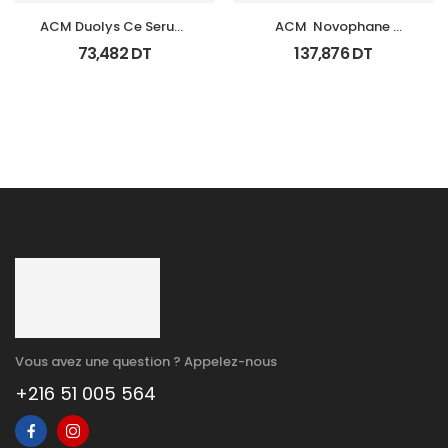
ACM Duolys Ce Serum 
ACM  Novophane 
Intensif Anti Oxydant 
Coffret Anti Chute 
73,482
DT
137,876
DT
15Ml
(Lotion+Shp+Cp)
Vous avez une question ? Appelez-nous
+216 51 005 564