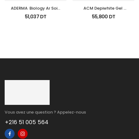
ADERMA  Biology Ar Soin 
ACM Depiwhite Gel 
Anti Rougeurs Tb 40 Ml
Contour Yeux Tb 15Ml
51,037
DT
55,800
DT
Vous avez une question ? Appelez-nous
+216 51 005 564