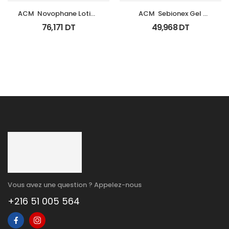
ACM  Novophane Lotion 
ACM  Sebionex Gel 
100Ml
Nettoyant Purifiant Fl 
76,171
DT
49,968
DT
200Ml
Vous avez une question ? Appelez-nous
+216 51 005 564