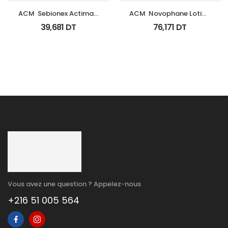
ACM  Sebionex Actimat 
ACM  Novophane Lotion 
Soin Anti Imperfec Teint 
100Ml
39,681
DT
76,171
DT
40Ml
Vous avez une question ? Appelez-nous
+216 51 005 564