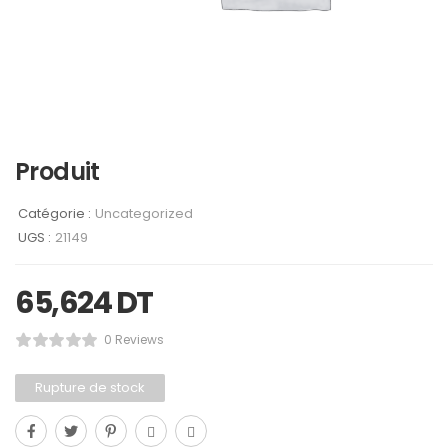
Produit
Catégorie :
Uncategorized
UGS :
21149
65,624
DT
0 Reviews
Rupture de stock