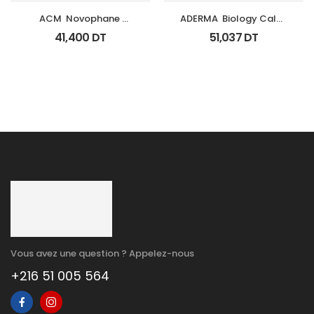
ACM  Novophane 
ADERMA  Biology Calm 
Shampooing Energisant 
Soin Apaisant Tb 40 Ml
41,400
DT
51,037
DT
Fl 200Ml
Vous avez une question ? Appelez-nous
+216 51 005 564