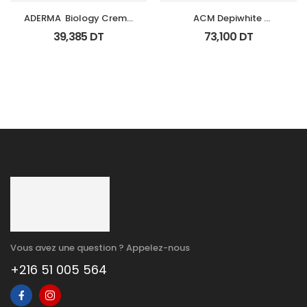
ADERMA  Biology Creme 
ACM Depiwhite 
Legere Hyd Tb 0Ml
Advanced Creme 
39,385
DT
73,100
DT
Depigmentant Tb 40Ml
Vous avez une question ? Appelez-nous
+216 51 005 564