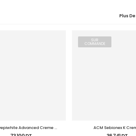
Plus De
SUR
COMMANDE
epiwhite Advanced Creme 
ACM Sebionex K Crem
Depigmentant Tb 40Ml
Keratoregulatrice Vis 
73,100
DT
36,741
DT