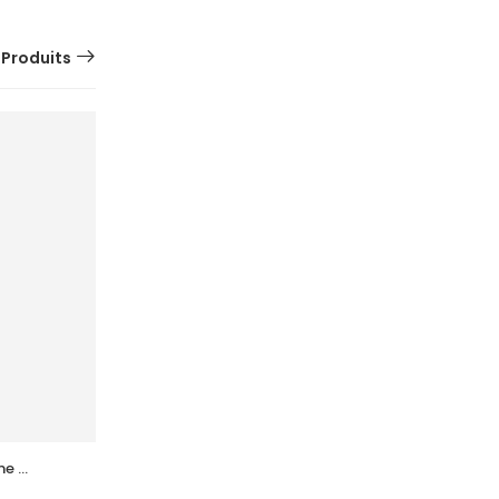
 Produits
e 
ACM  Novophane Coffret Anti Chute 
40Ml
(Lotion+Shp+Cp)
137,876
DT