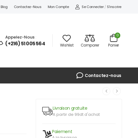
Se Connecter
/
S'inscrire
Blog
Contactez-Nous
Mon Compte
0
Appelez-Nous
:
(+216) 51 005 564
Wishlist
Comparer
Panier
Contactez-nous
Livraison gratuite
A partir de 99dt d'achat
Paiement
A la livraison