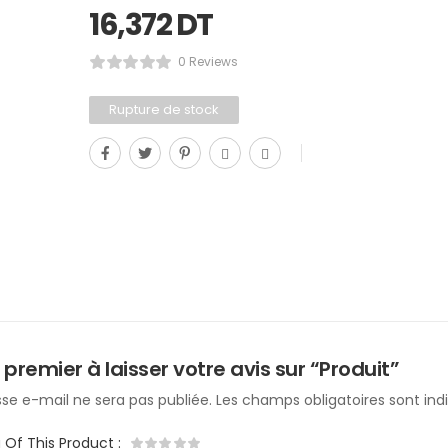
16,372
DT
0 Reviews
Rupture de stock
 premier à laisser votre avis sur “Produit”
se e-mail ne sera pas publiée.
Les champs obligatoires sont in
g Of This Product
: