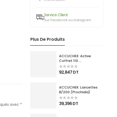
Service Client
Sur Facebook ou Instagram
Plus De Produits
ACCUCHEK  Active 
Coffret 110 
Bandlettes+Appareil
92,847
DT
ACCUCHEK  Lancettes 
B/200 (Prochidia)
39,396
DT
diqués avec
*