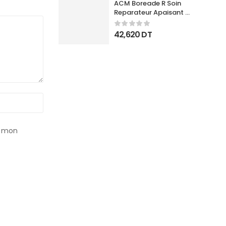
ACM Boreade R Soin 
Reparateur Apaisant 
40Ml
42,620
DT
r mon