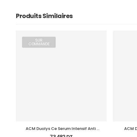
Produits Similaires
SUR
COMMANDE
ACM Duolys Ce Serum Intensif Anti 
ACM D
Oxydant 15Ml
73,482
DT