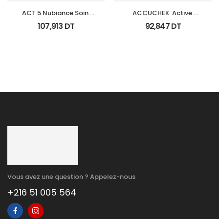
ACT 5 Nubiance Soin 
ACCUCHEK  Active 
Anti Imperfections 30Ml
Coffret 110 
107,913
DT
92,847
DT
Bandlettes+Appareil
Vous avez une question ? Appelez-nous
+216 51 005 564