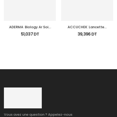
ADERMA  Biology Ar Soin 
ACCUCHEK  Lancettes 
Anti Rougeurs Tb 40 Ml
B/200 (Prochidia)
51,037
DT
39,396
DT
Vous avez une question ? Appelez-nous