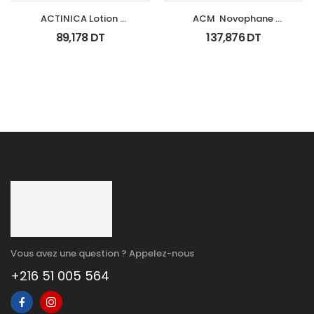
ACTINICA Lotion 
ACM  Novophane 
Spf50+ Fl 80 Ml
Coffret Anti Chute 
89,178
DT
137,876
DT
(Lotion+Shp+Cp)
Vous avez une question ? Appelez-nous
+216 51 005 564