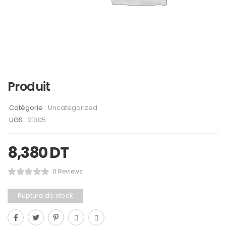
Produit
Catégorie :
Uncategorized
UGS :
21305
8,380
DT
0 Reviews
Rupture de stock