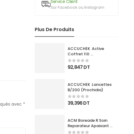
Service Client
Sur Facebook ou Instagram
Plus De Produits
ACCUCHEK  Active 
Coffret 110 
Bandlettes+Appareil
92,847
DT
ACCUCHEK  Lancettes 
B/200 (Prochidia)
39,396
DT
diqués avec
*
ACM Boreade R Soin 
Reparateur Apaisant 
40Ml