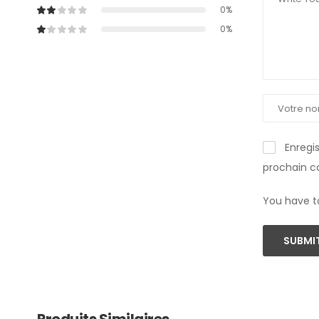
0%
0%
Enregi
prochain 
You have t
SUBMIT