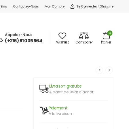
Se Connecter
/
S'inscrire
Blog
Contactez-Nous
Mon Compte
0
Appelez-Nous
:
(+216) 51 005 564
Wishlist
Comparer
Panier
Livraison gratuite
A partir de 99dt d'achat
Paiement
A la livraison