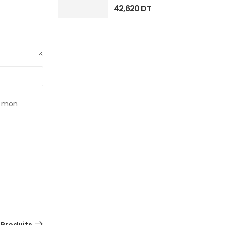
42,620
DT
r mon