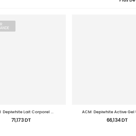
Plus De
R
ANDE
 Depiwhite Lait Corporel 
ACM  Depiwhite Active Gel U
Eclaircissant 200Ml
Anti Taches 40Ml
71,173
DT
66,134
DT