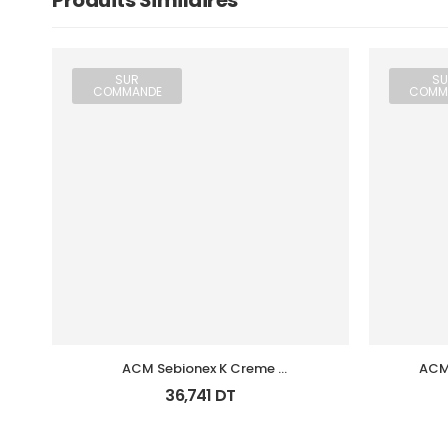
Produits Similaires
SUR
SU
COMMANDE
COMM
ACM Sebionex K Creme 
ACM 
Keratoregulatrice Vis 40Ml
36,741
DT