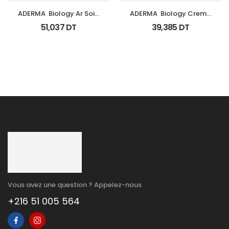
ADERMA  Biology Ar Soin 
ADERMA  Biology Creme 
Anti Rougeurs Tb 40 Ml
Legere Hyd Tb 0Ml
51,037
DT
39,385
DT
Vous avez une question ? Appelez-nous
+216 51 005 564