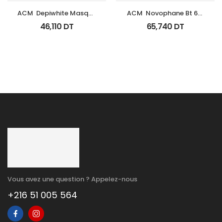
ACM  Depiwhite Masque 
ACM  Novophane Bt 60 
Tb 40Ml
Gelules
46,110
DT
65,740
DT
Vous avez une question ? Appelez-nous
+216 51 005 564