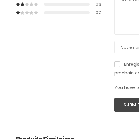
0%
0%
Enregi
prochain 
You have t
SUBMIT