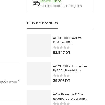
Service Client
Sur Facebook ou Instagram
Plus De Produits
ACCUCHEK  Active 
Coffret 110 
Bandlettes+Appareil
92,847
DT
ACCUCHEK  Lancettes 
B/200 (Prochidia)
39,396
DT
diqués avec
*
ACM Boreade R Soin 
Reparateur Apaisant 
40Ml