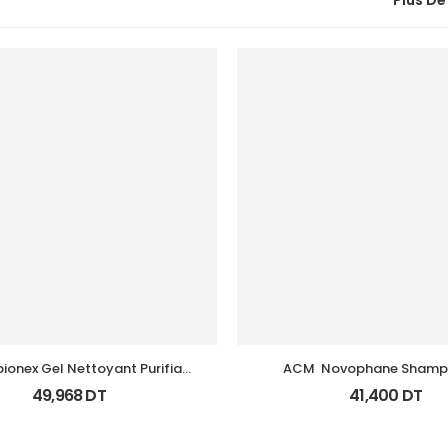
Plus De
ionex Gel Nettoyant Purifiant 
ACM  Novophane Shampo
Fl 200Ml
Energisant Fl 200M
49,968
DT
41,400
DT