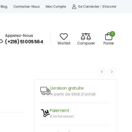
Se Connecter
/
S'inscrire
Blog
Contactez-Nous
Mon Compte
0
Appelez-Nous
:
(+216) 51 005 564
Wishlist
Comparer
Panier
Livraison gratuite
A partir de 99dt d'achat
Paiement
A la livraison