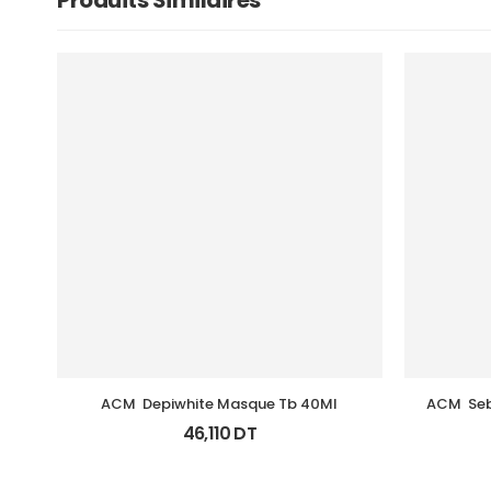
Produits Similaires
ACM  Depiwhite Masque Tb 40Ml
ACM  Seb
46,110
DT