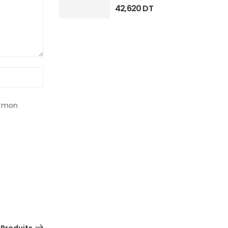
42,620
DT
r mon