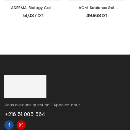
ADERMA  Biology Calm 
ACM  Sebionex Gel 
Soin Apaisant Tb 40 Ml
Nettoyant Purifiant Fl 
51,037
DT
49,968
DT
200Ml
Vous avez une question ? Appelez-nous
+216 51 005 564