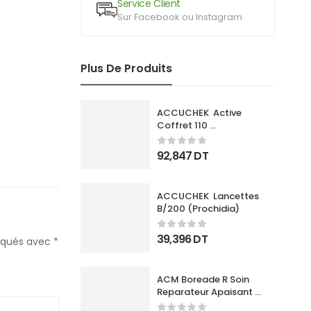
Service Client
Sur Facebook ou Instagram
Plus De Produits
ACCUCHEK  Active 
Coffret 110 
Bandlettes+Appareil
92,847
DT
ACCUCHEK  Lancettes 
B/200 (Prochidia)
39,396
DT
diqués avec
*
ACM Boreade R Soin 
Reparateur Apaisant 
40Ml