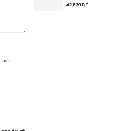
42,620
DT
r mon