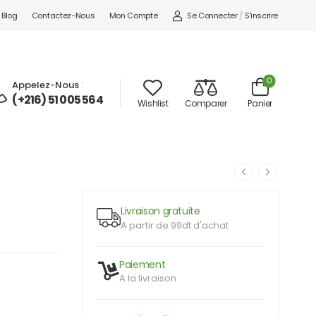
Se Connecter
/
S'inscrire
Blog
Contactez-Nous
Mon Compte
0
Appelez-Nous
:
(+216) 51 005 564
Wishlist
Comparer
Panier
Livraison gratuite
A partir de 99dt d'achat
Paiement
A la livraison