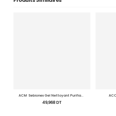
Produits Similaires
ACM  Sebionex Gel Nettoyant Purifiant 
ACC
Fl 200Ml
49,968
DT