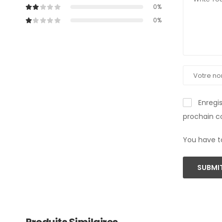
0%
0%
Enregi
prochain 
You have t
SUBMIT