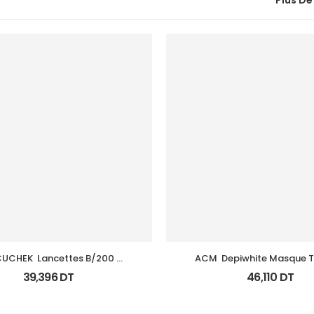
Plus De
UCHEK  Lancettes B/200 
ACM  Depiwhite Masque 
(Prochidia)
39,396
DT
46,110
DT