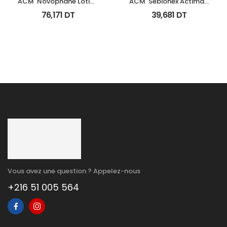
ACM  Novophane Lotion 
ACM  Sebionex Actimat 
100Ml
Soin Anti Imperfec Teint 
76,171
DT
39,681
DT
40Ml
Vous avez une question ? Appelez-nous
+216 51 005 564