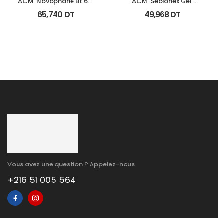
ACM  Novophane Bt 60 
ACM  Sebionex Gel 
Gelules
Nettoyant Purifiant Fl 
65,740
DT
49,968
DT
200Ml
Vous avez une question ? Appelez-nous
+216 51 005 564