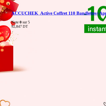
ACCUCHEK  Active Coffret 110 Bandlettes+App
Note
0
sur 5
92,847
DT