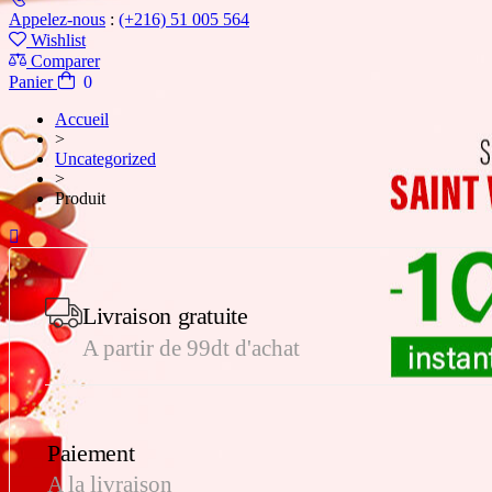
Appelez-nous
:
(+216) 51 005 564
Wishlist
Comparer
0
Panier
Accueil
>
Uncategorized
>
Produit
Livraison gratuite
A partir de 99dt d'achat
Paiement
A la livraison