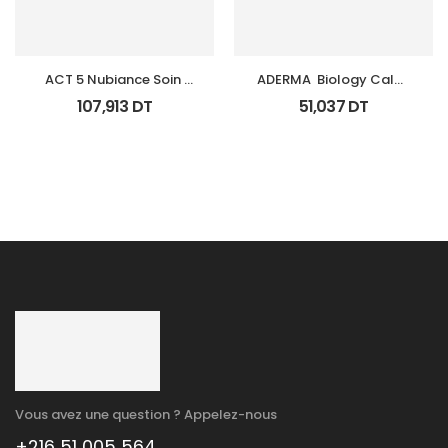
ACT 5 Nubiance Soin 
ADERMA  Biology Calm 
Anti Imperfections 30Ml
Soin Apaisant Tb 40 Ml
107,913
DT
51,037
DT
Vous avez une question ? Appelez-nous
+216 51 005 564