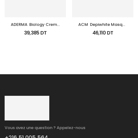
ADERMA  Biology Creme 
ACM  Depiwhite Masque 
Legere Hyd Tb 0Ml
Tb 40Ml
39,385
DT
46,110
DT
Vous avez une question ? Appelez-nous
+216 51 005 564